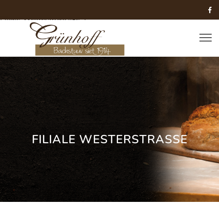
array(1) { ["site"]=> string(41) "filialdetails-20-
Filiale_Westerstraszlige" }
FILIALE WESTERSTRASSE